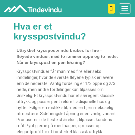
Toggl
navig
Hva er et
krysspostvindu?
Uttrykket krysspostvindu brukes for fire –
fløyede vinduer, med to rammer oppe og to nede.
Når er krysspost en pen løsning?
Krysspostvinduer får man med fire eller seks
inndelinger, hvor de øverste fløyene typisk er lavere
enn de nederste. Vanlig fordeling er 1/3 oppe og 2/3
nede, men andre fordelinger kan tilpasses om
ønskelig. Et krysspostvindu har et særegent klassisk
uttrykk, og passer pent i eldre tradisjonelle hus og
hytter. Følger en rustikk stil, med en hjemmekoselig
atmosfære. Sidehengslet åpning er en vanlig variant.
Produseres i de fleste størrelser, tilpasset kundens
mål. Pynt gjerne på med hasper, sprosser og
elegantprofil for et forsterket klassisk uttrykk.