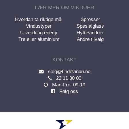
LÆR MER OM VINDUER
Hvordan ta riktige mål
Sprosser
Vindustyper
Spesialglass
U-verdi og energi
Hyttevinduer
Tre eller aluminium
Andre tilvalg
KONTAKT
salg@tindevindu.no
22 11 30 00
Man-Fre: 09-19
Følg oss