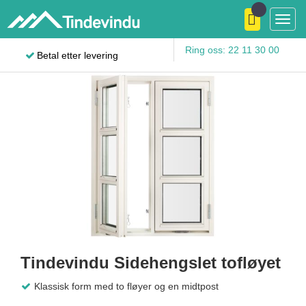
Trygg handel
Toggl
navig
Ring oss: 22 11 30 00
Betal etter levering
20 års garanti mot råte
Tindevindu Sidehengslet tofløyet
Klassisk form med to fløyer og en midtpost