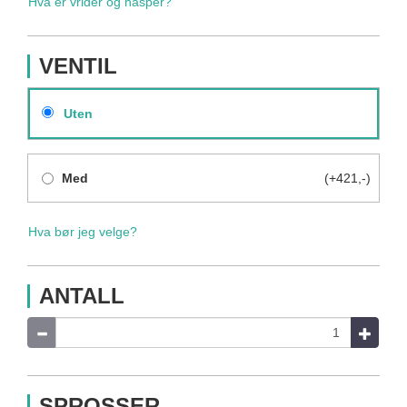
Hva er vrider og hasper?
VENTIL
Uten
Med
(+421,-)
Hva bør jeg velge?
ANTALL
SPROSSER