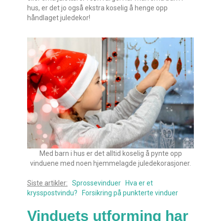
hus, er det jo også ekstra koselig å henge opp
håndlaget juledekor!
Med barn i hus er det alltid koselig å pynte opp
vinduene med noen hjemmelagde juledekorasjoner.
Siste artikler:
Sprossevinduer
Hva er et
krysspostvindu?
Forsikring på punkterte vinduer
Vinduets utforming har