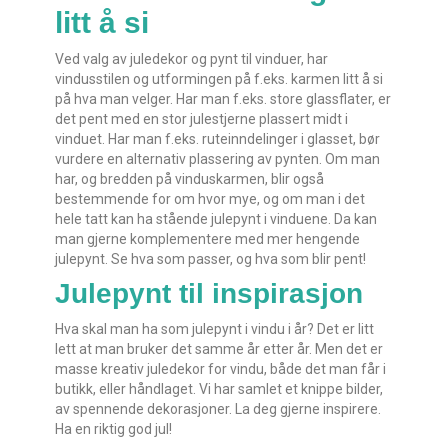
litt å si
Ved valg av juledekor og pynt til vinduer, har
vindusstilen og utformingen på f.eks. karmen litt å si
på hva man velger. Har man f.eks. store glassflater, er
det pent med en stor julestjerne plassert midt i
vinduet. Har man f.eks. ruteinndelinger i glasset, bør
vurdere en alternativ plassering av pynten. Om man
har, og bredden på vinduskarmen, blir også
bestemmende for om hvor mye, og om man i det
hele tatt kan ha stående julepynt i vinduene. Da kan
man gjerne komplementere med mer hengende
julepynt. Se hva som passer, og hva som blir pent!
Julepynt til inspirasjon
Hva skal man ha som julepynt i vindu i år? Det er litt
lett at man bruker det samme år etter år. Men det er
masse kreativ juledekor for vindu, både det man får i
butikk, eller håndlaget. Vi har samlet et knippe bilder,
av spennende dekorasjoner. La deg gjerne inspirere.
Ha en riktig god jul!