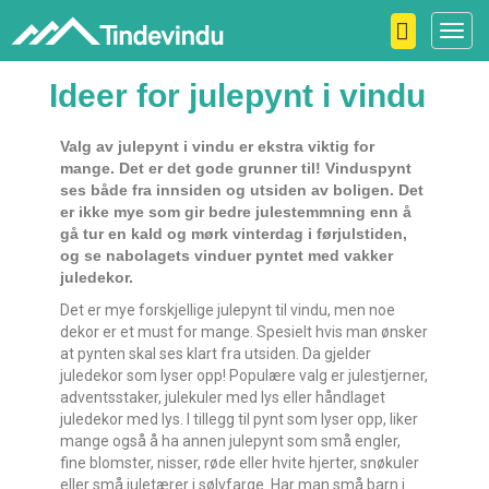
Toggl
navig
Ideer for julepynt i vindu
Valg av julepynt i vindu er ekstra viktig for
mange. Det er det gode grunner til! Vinduspynt
ses både fra innsiden og utsiden av boligen. Det
er ikke mye som gir bedre julestemmning enn å
gå tur en kald og mørk vinterdag i førjulstiden,
og se nabolagets vinduer pyntet med vakker
juledekor.
Det er mye forskjellige julepynt til vindu, men noe
dekor er et must for mange. Spesielt hvis man ønsker
at pynten skal ses klart fra utsiden. Da gjelder
juledekor som lyser opp! Populære valg er julestjerner,
adventsstaker, julekuler med lys eller håndlaget
juledekor med lys. I tillegg til pynt som lyser opp, liker
mange også å ha annen julepynt som små engler,
fine blomster, nisser, røde eller hvite hjerter, snøkuler
eller små juletærer i sølvfarge. Har man små barn i