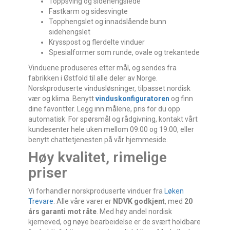
Toppsving og sidehengslede
Fastkarm og sidesvingte
Topphengslet og innadslående bunn
sidehengslet
Krysspost og flerdelte vinduer
Spesialformer som runde, ovale og trekantede
Vinduene produseres etter mål, og sendes fra
fabrikken i Østfold til alle deler av Norge.
Norskproduserte vindusløsninger, tilpasset nordisk
vær og klima. Benytt
vinduskonfiguratoren
og finn
dine favoritter. Legg inn målene, pris for du opp
automatisk. For spørsmål og rådgivning, kontakt vårt
kundesenter hele uken mellom 09:00 og 19:00, eller
benytt chattetjenesten på vår hjemmeside.
Høy kvalitet, rimelige
priser
Vi forhandler norskproduserte vinduer fra
Løken
Trevare
. Alle våre varer er
NDVK godkjent
, med
20
års garanti mot råte
. Med høy andel nordisk
kjerneved, og nøye bearbeidelse er de svært holdbare