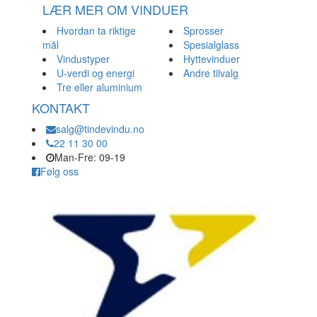
LÆR MER OM VINDUER
Hvordan ta riktige
Sprosser
mål
Spesialglass
Vindustyper
Hyttevinduer
U-verdi og energi
Andre tilvalg
Tre eller aluminium
KONTAKT
salg@tindevindu.no
22 11 30 00
Man-Fre: 09-19
Følg oss