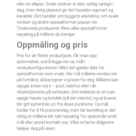
eller en ellipse. Ovale vinduer er ikke veldig vanlige i
dag, men riktig plassert gir det fasaden egenart og
karakter. Det handler om byggets arkitektur, om ovale
vinduer og andre spesialformer passer inn.
Tindevindu produserer flere ulike spesialformer
nøyaktig på målene du trenger.
Oppmåling og pris
Pris for de fleste vindustyper, får man opp
automatisk, ved å legge inn ca. mål i
vinduskonfiguratoren. Men det gjelder ikke for
spesialformer som ovale. Her må målene sendes inn
på forhånd, så beregner vi prisen for deg. Målene kan
oppgis enten via e – post, telefon eller vår
chattetjeneste på nettsiden. Det enkleste er at man
oppgir høyde og bredde (på det største) og at buene
blir gitt symetrisk ut i fra disse punktene. Ca mål
holder for å få prisoverslag, men før bestilling er det
viktig at målene blir tatt nøyaktig. For spørsmål rundt
mål eller annet kontakt oss. Våre erfarne rådgivere
hjelper deg på veien.