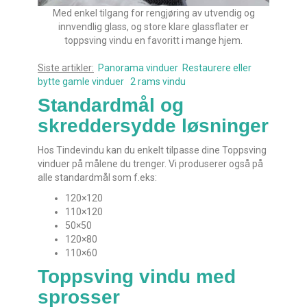
Med enkel tilgang for rengjøring av utvendig og
innvendlig glass, og store klare glassflater er
toppsving vindu en favoritt i mange hjem.
Siste artikler:
Panorama vinduer
Restaurere eller
bytte gamle vinduer
2 rams vindu
Standardmål og
skreddersydde løsninger
Hos Tindevindu kan du enkelt tilpasse dine Toppsving
vinduer på målene du trenger. Vi produserer også på
alle standardmål som f.eks:
120×120
110×120
50×50
120×80
110×60
Toppsving vindu med
sprosser