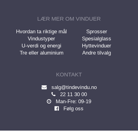
LÆR MER OM VINDUER
Hvordan ta riktige mål
Sprosser
Vindustyper
Spesialglass
U-verdi og energi
Hyttevinduer
Tre eller aluminium
Andre tilvalg
KONTAKT
salg@tindevindu.no
22 11 30 00
Man-Fre: 09-19
Følg oss