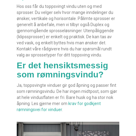
Hos oss får du toppsvingt vindu uten og med
sprosser. Du velger selv hvor mange inndelinger du
ønsker, vertikale og horisontale. Pålimte sprosser er
generelt å anbefale, men vi tilbyr også Duplex og
gjennomgående sprosseløsninger. Utenpåliggende
(klipssprosser) er enkelt og praktisk. De kan tas av
ved vask, og enkelt byttes hvis man ønsker det.
Kontakt våre rådgivere hvis du har spørsmål rundt
valg av sprossetyper for ditt toppsving vindu.
Er det hensiktsmessig
som rømningsvindu?
Ja, toppsvingte vinduer gir god åpning og passer fint
som rømningsvindu. De har ingen midtpost, som gjør
at hele vindusflaten er fri. Bare husk og ha stor nok
åpning. Les gjerne mer om
krav for godkjent
rømningsvei for vinduer
.