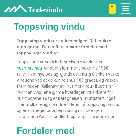
Toggl
navig
Toppsving vindu
Toppsving vindu er en bestselger! Det er ikke
uten grunn. Det er flere smarte fordeler med
toppsvingte vinduer.
Toppsving har også betegnelsen h vindu eller
husmorvindu
. Vinduet stammer tilbake fra 1960
tallet, hvor nye beslag, gjorde det mulig å enkelt vaske
vinduene ved at de kunne snus 180 grader, og vaskes
fra innsiden. Kallenavnet «husmorvindu» illustrerer
hvordan vinduene gjorde hverdagen litt enklere for
husmødrene. I dag er betegnelsen litt utdatert, også
mannfolka rengjør vinduer! Heter nå toppsvingt vindu,
og er en meget populær løsning i norske hjem.
Tindevindu AS forhandler toppsving i alle størrelser.
Fordeler med